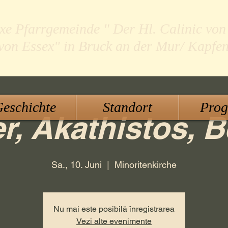
xe Pfarrgemeinde " Der Hl. Calinic von
 von Essex" in Bruck an der Mur/ Kapfe
eschichte
Standort
Pro
r, Akathistos, B
Sa., 10. Juni
  |  
Minoritenkirche
Nu mai este posibilă înregistrarea
Vezi alte evenimente