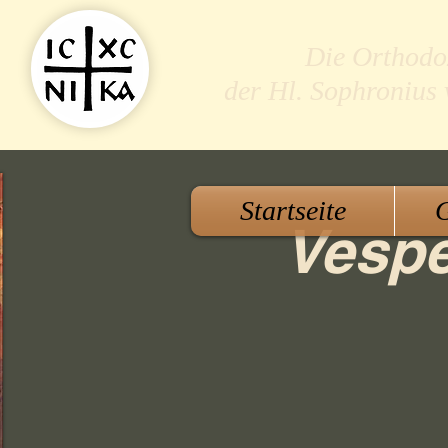
Die Orthodo
der Hl. Sophronius
Startseite
G
Vespe