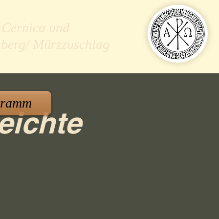
 Cernica und
nberg/ Mürzzuschlag
gramm
eichte