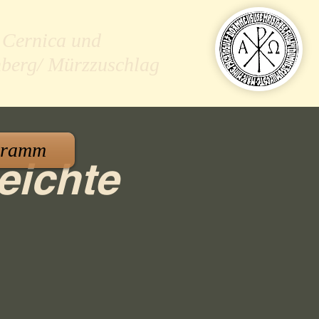
 Cernica und
nberg/ Mürzzuschlag
gramm
eichte