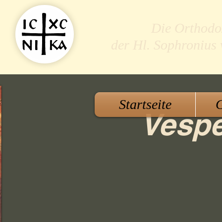
Die Orthodo
der Hl. Sophronius
Startseite
G
Vespe