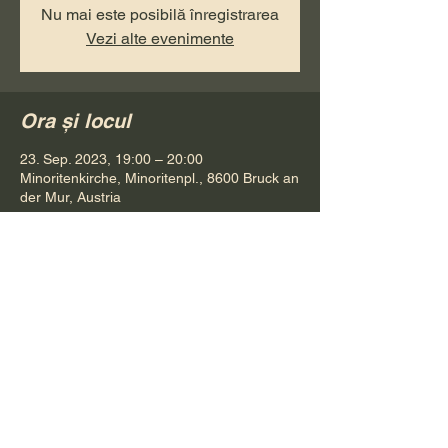
Nu mai este posibilă înregistrarea
Vezi alte evenimente
Ora și locul
23. Sep. 2023, 19:00 – 20:00
Minoritenkirche, Minoritenpl., 8600 Bruck an
der Mur, Austria
Distribuie evenimentul
Pr. Petru Bona
Tel.
+ 43 688 642 541 61