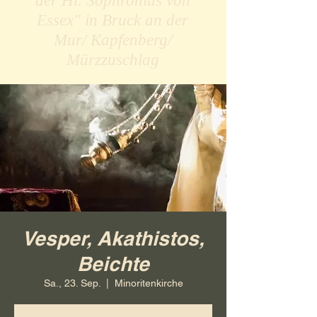
der Hl. Sophronius von
Essex" in Bruck an der
Mur/ Kapfenberg/
Mürzzuschlag
Vesper, Akathistos,
Beichte
Sa., 23. Sep.
  |  
Minoritenkirche