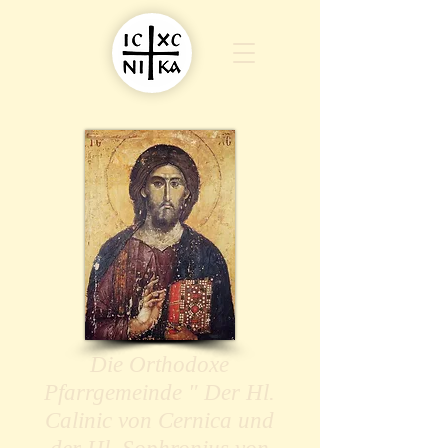
Die Orthodoxe
Pfarrgemeinde " Der Hl.
Calinic von Cernica und