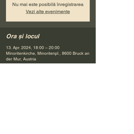
Nu mai este posibilă înregistrarea
Vezi alte evenimente
Ora și locul
13. Apr. 2024, 18:00 – 20:00
Minoritenkirche, Minoritenpl., 8600 Bruck an
der Mur, Austria
Distribuie evenimentul
Pr. Petru Bona
Tel.
+ 43 688 642 541 61