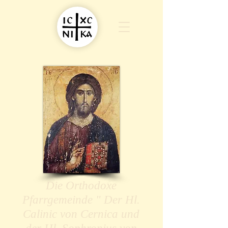
Die Orthodoxe
Pfarrgemeinde " Der Hl.
Calinic von Cernica und