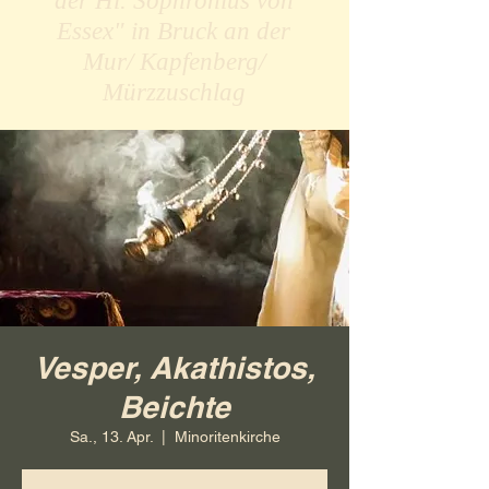
der Hl. Sophronius von
Essex" in Bruck an der
Mur/ Kapfenberg/
Mürzzuschlag
Vesper, Akathistos,
Beichte
Sa., 13. Apr.
  |  
Minoritenkirche