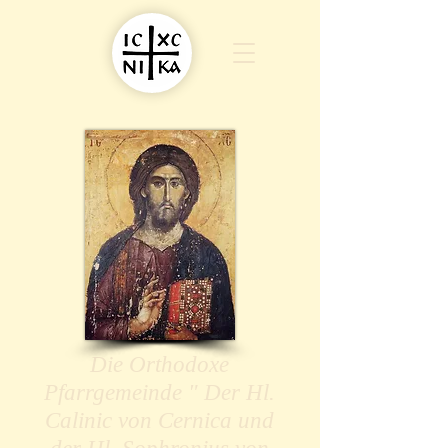
Die Orthodoxe
Pfarrgemeinde " Der Hl.
Calinic von Cernica und