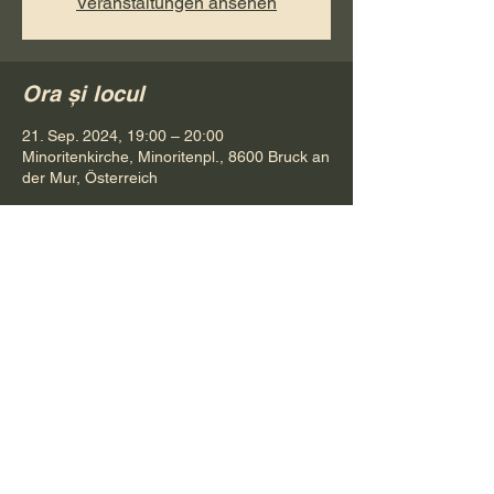
Veranstaltungen ansehen
Ora și locul
21. Sep. 2024, 19:00 – 20:00
Minoritenkirche, Minoritenpl., 8600 Bruck an
der Mur, Österreich
Distribuie evenimentul
Pr. Petru Bona
Tel.
+ 43 688 642 541 61
E-Mail:
bonapetru@yahoo.com