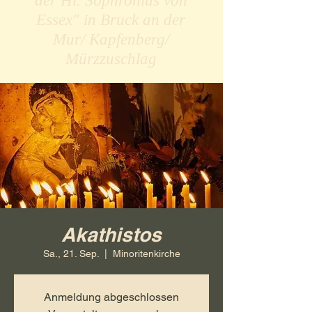
der Hl. Sophronius von
Essex" in Bruck an der
Mur/ Kapfenberg/
Mürzzuschlag
Akathistos
Sa., 21. Sep.
  |  
Minoritenkirche
Anmeldung abgeschlossen