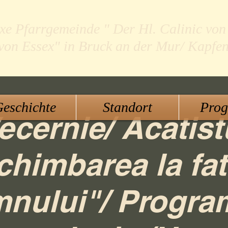
xe Pfarrgemeinde " Der Hl. Calinic von
 von Essex" in Bruck an der Mur/ Kapfe
eschichte
Standort
Pro
ecernie/ Acatist
chimbarea la fat
nului"/ Progra