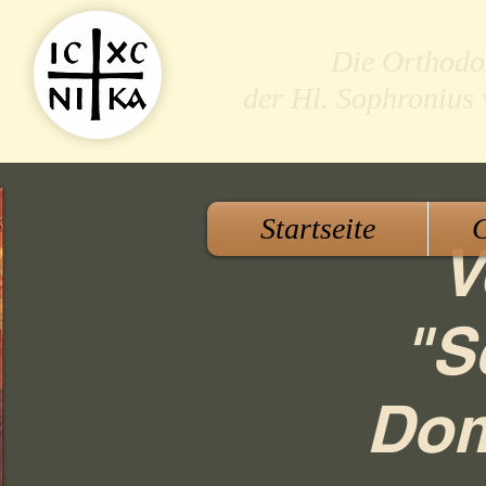
Die Orthodo
der Hl. Sophronius
Startseite
G
V
"S
Dom