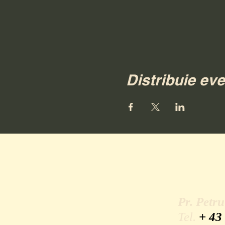
Distribuie ev
Pr. Petr
Tel.
+ 43