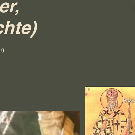
er,
chte)
rg