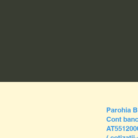
Parohia B
Cont banc
AT551200
( cotizaţii