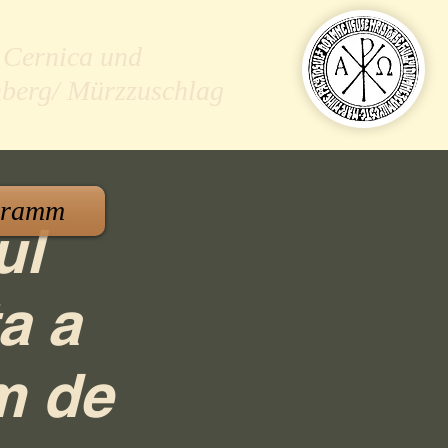
 Cernica und
nberg/ Mürzzuschlag
gramm
ul
a a
m de