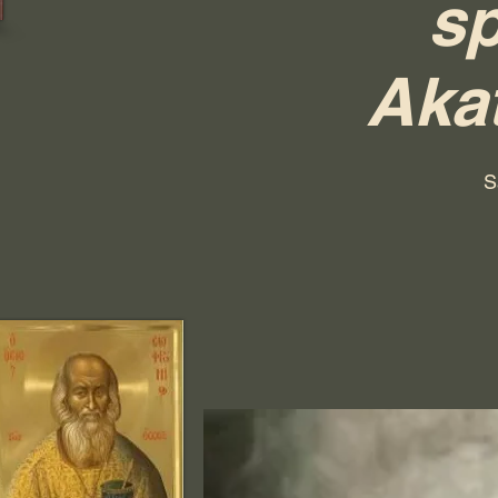
sp
Akat
S