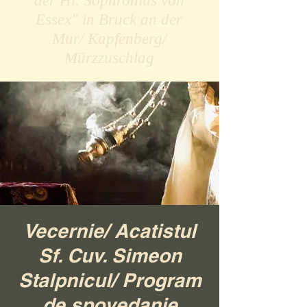
der Hl. Sophronius von
Essex" in Bruck an der
Mur/ Kapfenberg/
Mürzzuschlag
Vecernie/ Acatistul
Sf. Cuv. Simeon
Stalpnicul/ Program
de spovedanie