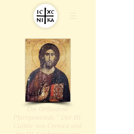
Die Orthodoxe
Pfarrgemeinde " Der Hl.
Calinic von Cernica und